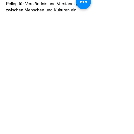
Pelleg für Verständnis und Verständigung 
zwischen Menschen und Kulturen ein.
Die Band schafft es, das Publikum mit 
Klängen, die sowohl das Herz als auch den 
Geist berühren, in eine andere Welt zu 
entführen. Lassen Sie sich von Esther 
Pelleg & Band…
Show More
Share this event