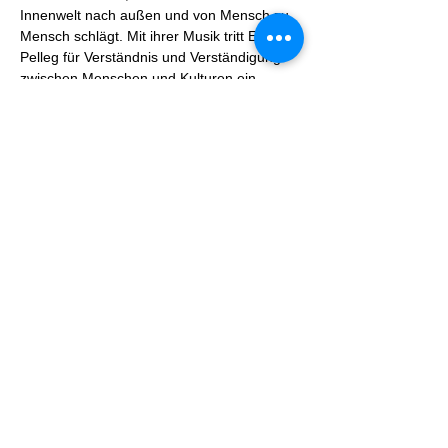
Innenwelt nach außen und von Mensch zu 
Mensch schlägt. Mit ihrer Musik tritt Esther 
Pelleg für Verständnis und Verständigung 
zwischen Menschen und Kulturen ein.
Die Band schafft es, das Publikum mit 
Klängen, die sowohl das Herz als auch den 
Geist berühren, in eine andere Welt zu 
entführen. Lassen Sie sich von Esther 
Pelleg & Band…
Mehr anzeigen
Diese Veranstaltung teilen