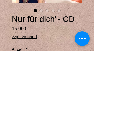
Nur für dich"- CD
Preis
15,00 €
zzgl. Versand
Anzahl
*
In den Warenkorb
Die klassische Albumversion
als CD – mit einem liebevoll
gestalteten 8-seitigen
Booklet.
Warm, klar und haptisch.