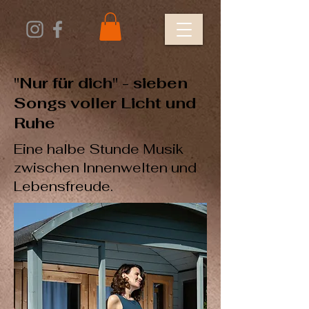
"Nur für dich" - sieben
Songs voller Licht und
Ruhe
Eine halbe Stunde Musik
zwischen Innenwelten und
Lebensfreude.